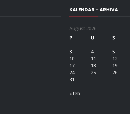
KALENDAR – ARHIVA
August 2026
P
U
S
3
4
5
10
11
12
17
18
19
24
25
26
31
« feb
Copyright All right reserved upubih.ba