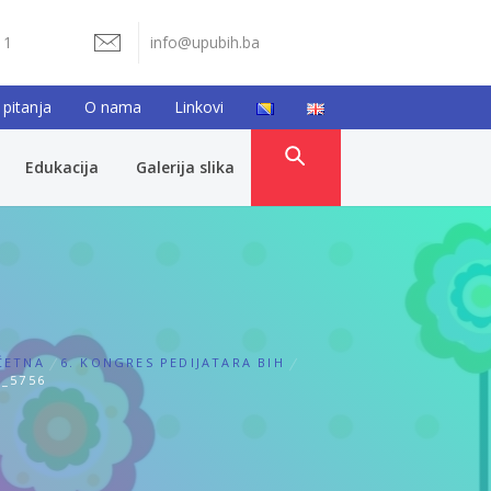
11
info@upubih.ba
 pitanja
O nama
Linkovi
Edukacija
Galerija slika
ČETNA
6. KONGRES PEDIJATARA BIH
_5756