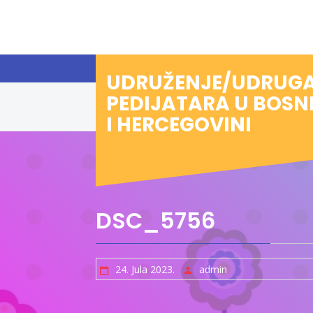
Preskoči
na
sadržaj
UDRUŽENJE/UDRUG
PEDIJATARA U BOSN
I HERCEGOVINI
DSC_5756
24. Jula 2023.
admin