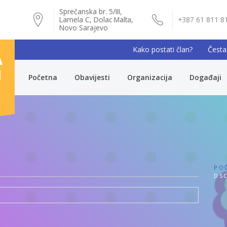
Sprečanska br. 5/III,
Lamela C, Dolac Malta,
+387 61 811 8
Novo Sarajevo
Kako postati član?
Česta
A
I
Početna
Obavijesti
Organizacija
Događaji
PO
DSC