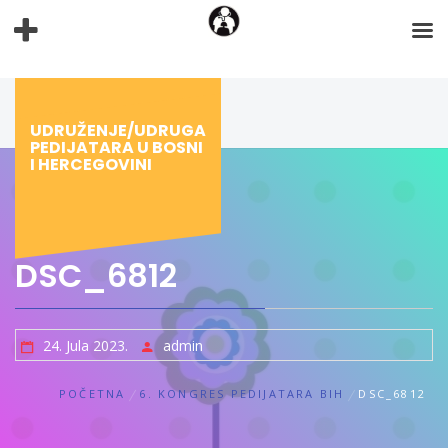
Preskoči
na
sadržaj
UDRUŽENJE/UDRUGA
PEDIJATARA U BOSNI
I HERCEGOVINI
DSC_6812
24. Jula 2023.
admin
POČETNA
6. KONGRES PEDIJATARA BIH
DSC_6812