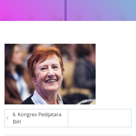
6. Kongres Pedijatara
Navigacija
BiH
članaka