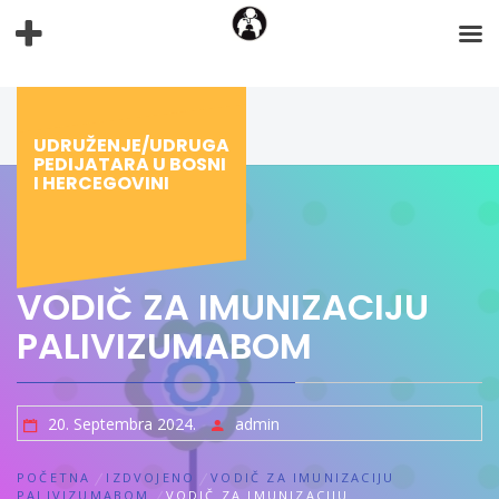
Preskoči
na
sadržaj
UDRUŽENJE/UDRUGA
PEDIJATARA U BOSNI
I HERCEGOVINI
VODIČ ZA IMUNIZACIJU
PALIVIZUMABOM
20. Septembra 2024.
admin
POČETNA
IZDVOJENO
VODIČ ZA IMUNIZACIJU
PALIVIZUMABOM
VODIČ ZA IMUNIZACIJU