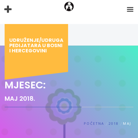
Preskoči
na
sadržaj
UDRUŽENJE/UDRUGA
PEDIJATARA U BOSNI
I HERCEGOVINI
MJESEC:
MAJ 2018.
POČETNA
2018
MAJ