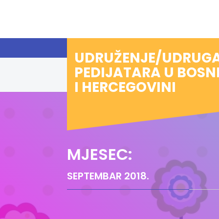
Preskoči
na
sadržaj
UDRUŽENJE/UDRUG
PEDIJATARA U BOSN
I HERCEGOVINI
MJESEC:
SEPTEMBAR 2018.