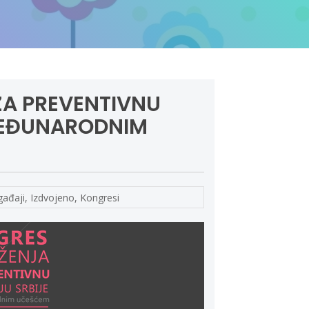
ZA PREVENTIVNU
 MEĐUNARODNIM
ađaji
,
Izdvojeno
,
Kongresi