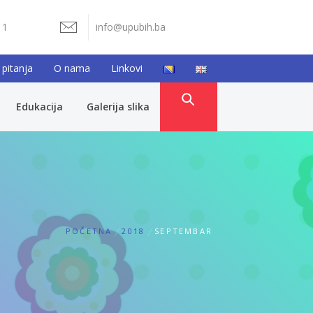
11
info@upubih.ba
 pitanja
O nama
Linkovi
Edukacija
Galerija slika
POČETNA
2018
SEPTEMBAR