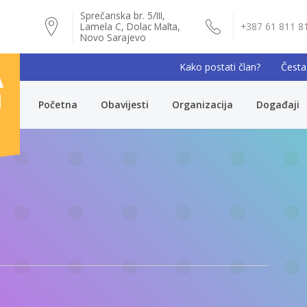
Sprečanska br. 5/III,
Lamela C, Dolac Malta,
+387 61 811 8
Novo Sarajevo
Kako postati član?
Česta
A
I
Početna
Obavijesti
Organizacija
Događaji