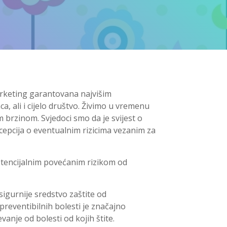
marketing garantovana najvišim
a, ali i cijelo društvo. Živimo u vremenu
 brzinom. Svjedoci smo da je svijest o
cepcija o eventualnim rizicima vezanim za
potencijalnim povećanim rizikom od
jsigurnije sredstvo zaštite od
preventibilnih bolesti je značajno
anje od bolesti od kojih štite.