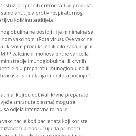
transfuzija opranih eritrocita. Ovi produkti
 samo antitijela protiv respiratornog
ljivu količinu antitijela.
oglobulina ne postoji ili je minimalna sa
lnom vakcinom (Rota virus). Ove vakcine
 krvnim produktima ili bilo kada prije ili
 MRP vaKcine ili monovalentne varicella
dministracije imunoglobulina ili krvnih
antitijela u preparatu imunoglobulina ili
 virusa i stimulacija imuniteta počinju 1-
vatima, koji su dobivali krvne preparate
, svježe smrznuta plazma) mogu se
sa odjela intenzivne terapije.
vakcinacije kod pacijenata koji koriste
, proizvođači preporučuju da primaoci
koji sadrže salicilate tokom 6 sedmica