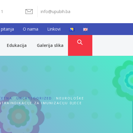
11
info@upubih.ba
 pitanja
O nama
Linkovi
Edukacija
Galerija slika
ČETNA
UNCATEGORIZED
NEUROLOŠKE
TRAINDIKACIJE ZA IMUNIZACIJU DJECE