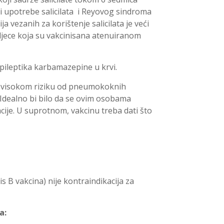
ti upotrebe salicilata i Reyovog sindroma
ja vezanih za korištenje salicilata je veći
 djece koja su vakcinisana atenuiranom
pileptika karbamazepine u krvi.
u visokom riziku od pneumokoknih
. Idealno bi bilo da se ovim osobama
ije. U suprotnom, vakcinu treba dati što
s B vakcina) nije kontraindikacija za
a: