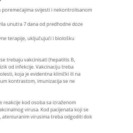
sa poremećajima svijesti i nekontrolisanom
zvila unutra 7 dana od predhodne doze
 terapije, uključujući i biološku
se trebaju vakcinisati (hepatitis B,
zik od infekcije. Vakcinaciju treba
olesti, koja je evidentna klinički ili na
um kontrastom, imunizacija se ne
ne reakcije kod osoba sa izraženom
kcinalnog virusa. Kod pacijenata koji se
m, ateniuranim virusima treba odgoditi dok