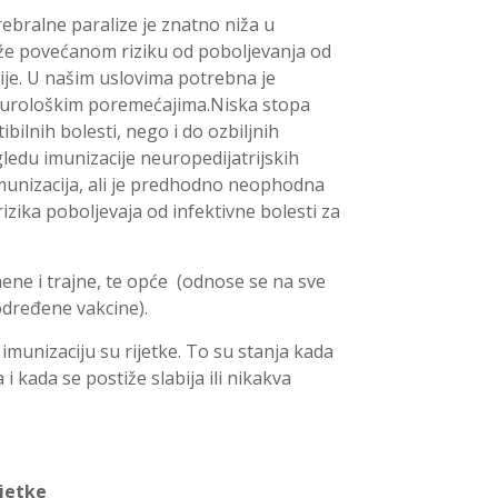
rebralne paralize je znatno niža u
že povećanom riziku od poboljevanja od
ije. U našim uslovima potrebna je
 neurološkim poremećajima.Niska stopa
ilnih bolesti, nego i do ozbiljnih
edu imunizacije neuropedijatrijskih
imunizacija, ali je predhodno neophodna
rizika poboljevaja od infektivne bolesti za
ene i trajne, te opće (odnose se na sve
određene vakcine).
imunizaciju su rijetke. To su stanja kada
 i kada se postiže slabija ili nikakva
ijetke