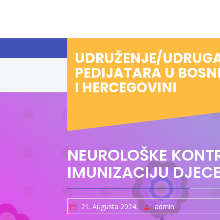
Preskoči
na
sadržaj
UDRUŽENJE/UDRUG
PEDIJATARA U BOSN
I HERCEGOVINI
NEUROLOŠKE KONTR
IMUNIZACIJU DJEC
21. Augusta 2024.
admin