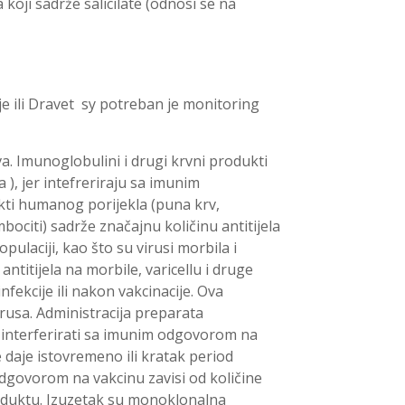
 koji sadrže salicilate (odnosi se na
ije ili Dravet sy potreban je monitoring
a. Imunoglobulini i drugi krvni produkti
 ), jer intefreriraju sa imunim
kti humanog porijekla (puna krv,
bociti) sadrže značajnu količinu antitijela
pulaciji, kao što su virusi morbila i
antitijela na morbile, varicellu i druge
fekcije ili nakon vakcinacije. Ova
irusa. Administracija preparata
interferirati sa imunim odgovorom na
 daje istovremeno ili kratak period
odgovorom na vakcinu zavisi od količine
roduktu. Izuzetak su monoklonalna