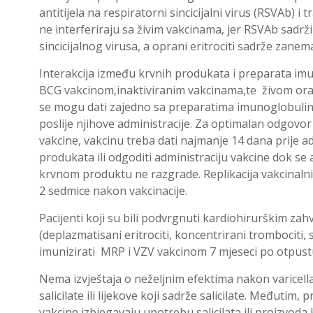
antitijela na respiratorni sincicijalni virus (RSVAb) i 
ne interferiraju sa živim vakcinama, jer RSVAb sadrži
sincicijalnog virusa, a oprani eritrociti sadrže zanemar
Interakcija između krvnih produkata i preparata imun
BCG vakcinom,inaktiviranim vakcinama,te živom ora
se mogu dati zajedno sa preparatima imunoglobulina i
poslije njihove administracije. Za optimalan odgovor
vakcine, vakcinu treba dati najmanje 14 dana prije a
produkata ili odgoditi administraciju vakcine dok se 
krvnom produktu ne razgrade. Replikacija vakcinalnih
2 sedmice nakon vakcinacije.
Pacijenti koji su bili podvrgnuti kardiohirurškim zah
(deplazmatisani eritrociti, koncentrirani trombociti
imunizirati MRP i VZV vakcinom 7 mjeseci po otpustu 
Nema izvještaja o neželjnim efektima nakon varicella 
salicilate ili lijekove koji sadrže salicilate. Međutim
vakcine izbjegavaju upotrebu salicilata ili proizvoda 