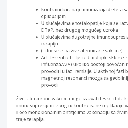
Kontraindicirana je imunizacija djeteta 
epilepsijom
U slučajevima encefalopatije koja se ra
DTaP, bez drugog mogućeg uzroka
U slučajevima dugotrajne imunosupresivne
terapiju
(odnosi se na žive atenuirane vakcine)
Adolescenti oboljeli od multiple skleroze 
influenza,VZV) ukoliko postoji povećan ri
provoditi u fazi remisije. U aktivnoj fazi b
magnetnoj rezonanci mozga sa gadolinij
provodi
Žive, ateniurane vakcine mogu izazvati teške i fatal
imunosupresijom, zbog nekontrolisane replikacije va
liječe monoklonalnim antitjelima vakcinaciju sa živi
traje terapija.