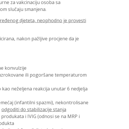
gurne za vakcinaciju osoba sa
tom slučaju smanjena.
dređenog djeteta, neophodno je provesti
icirana, nakon pažljive procjene da je
e konvulzije
 uzrokovane ili pogoršane temperaturom
o kao neželjena reakcija unutar 6 nedjelja
emećaj (infantilni spazmi), nekontrolisane
;
odgoditi do stabilizacije stanja
h produkata i IVIG (odnosi se na MRP i
rodukta