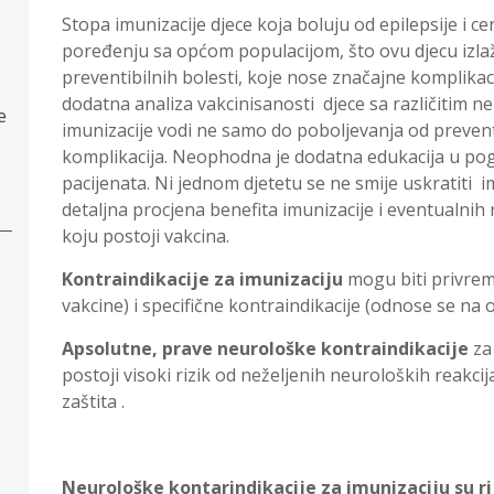
Stopa imunizacije djece koja boluju od epilepsije i ce
poređenju sa općom populacijom, što ovu djecu izla
preventibilnih bolesti, koje nose značajne komplikac
dodatna analiza vakcinisanosti djece sa različitim
e
imunizacije vodi ne samo do poboljevanja od preventib
komplikacija. Neophodna je dodatna edukacija u pogl
pacijenata. Ni jednom djetetu se ne smije uskratiti 
detaljna procjena benefita imunizacije i eventualnih 
koju postoji vakcina.
Kontraindikacije za imunizaciju
mogu biti privrem
vakcine) i specifične kontraindikacije (odnose se na 
Apsolutne, prave neurološke kontraindikacije
za 
postoji visoki rizik od neželjenih neuroloških reakcija
zaštita .
Neurološke kontarindikacije za imunizaciju su r