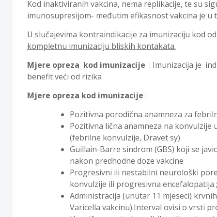
Kod inaktiviranih vakcina, nema replikacije, te su si
imunosupresijom- međutim efikasnost vakcina je u 
U slučajevima kontraindikacije za imunizaciju kod o
kompletnu imunizaciju bliskih kontakata.
Mjere opreza kod imunizacije
: Imunizacija je ind
benefit veći od rizika
Mjere opreza kod imunizacije
:
Pozitivna porodična anamneza za febriln
Pozitivna lična anamneza na konvulzije
(febrilne konvulzije, Dravet sy)
Guillain-Barre sindrom (GBS) koji se javi
nakon predhodne doze vakcine
Progresivni ili nestabilni neurološki por
konvulzije ili progresivna encefalopatija 
Administracija (unutar 11 mjeseci) krvni
Varicella vakcinu).Interval ovisi o vrsti p