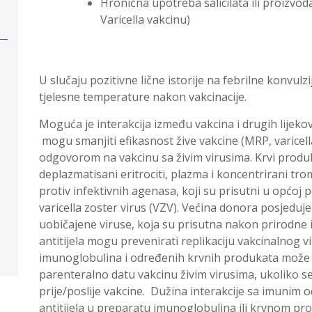
Hronična upotreba salicilata ili proizvoda
Varicella vakcinu)
U slučaju pozitivne lične istorije na febrilne konvulz
tjelesne temperature nakon vakcinacije.
Moguća je interakcija između vakcina i drugih lijekov
mogu smanjiti efikasnost žive vakcine (MRP, varicella
odgovorom na vakcinu sa živim virusima. Krvi produ
deplazmatisani eritrociti, plazma i koncentrirani trom
protiv infektivnih agenasa, koji su prisutni u općoj po
varicella zoster virus (VZV). Većina donora posjeduje 
uobičajene viruse, koja su prisutna nakon prirodne in
antitijela mogu prevenirati replikaciju vakcinalnog v
imunoglobulina i određenih krvnih produkata može 
parenteralno datu vakcinu živim virusima, ukoliko se
prije/poslije vakcine. Dužina interakcije sa imunim 
antitijela u preparatu imunoglobulina ili krvnom p