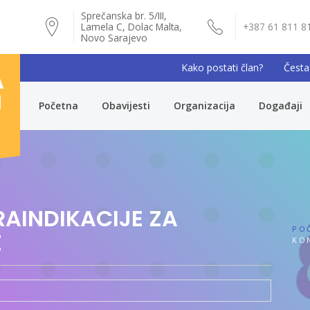
Sprečanska br. 5/III,
Lamela C, Dolac Malta,
+387 61 811 8
Novo Sarajevo
Kako postati član?
Česta
A
I
Početna
Obavijesti
Organizacija
Događaji
AINDIKACIJE ZA
PO
E
KON