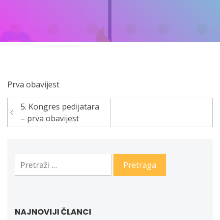
Prva obavijest
5. Kongres pedijatara
Navigacija
– prva obavijest
članaka
Pretraga:
NAJNOVIJI ČLANCI