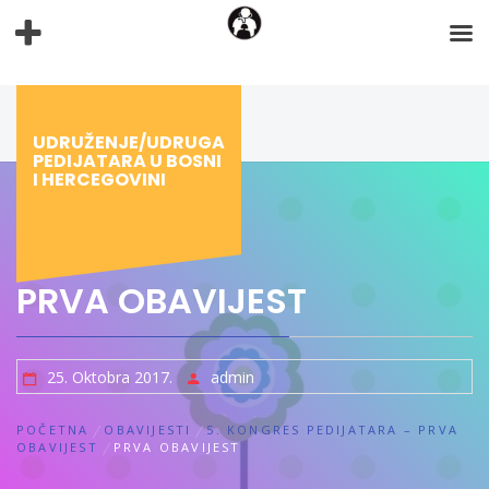
Preskoči
na
sadržaj
UDRUŽENJE/UDRUGA
PEDIJATARA U BOSNI
I HERCEGOVINI
PRVA OBAVIJEST
25. Oktobra 2017.
admin
POČETNA
OBAVIJESTI
5. KONGRES PEDIJATARA – PRVA
OBAVIJEST
PRVA OBAVIJEST