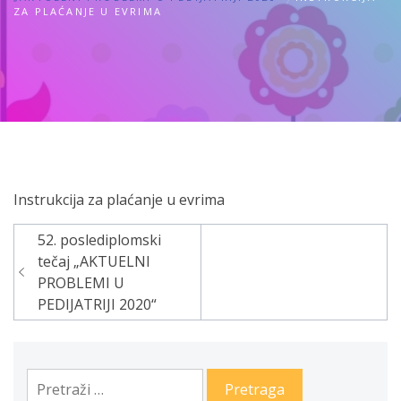
ZA PLAĆANJE U EVRIMA
Instrukcija za plaćanje u evrima
52. poslediplomski
Navigacija
tečaj „AKTUELNI
članaka
PROBLEMI U
PEDIJATRIJI 2020“
Pretraga: