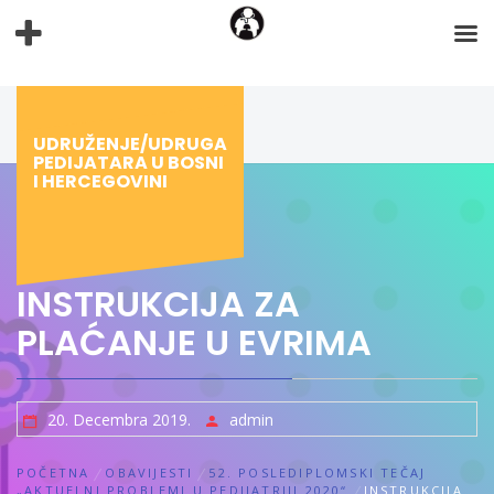
Preskoči
na
sadržaj
UDRUŽENJE/UDRUGA
PEDIJATARA U BOSNI
I HERCEGOVINI
INSTRUKCIJA ZA
PLAĆANJE U EVRIMA
20. Decembra 2019.
admin
POČETNA
OBAVIJESTI
52. POSLEDIPLOMSKI TEČAJ
„AKTUELNI PROBLEMI U PEDIJATRIJI 2020“
INSTRUKCIJA