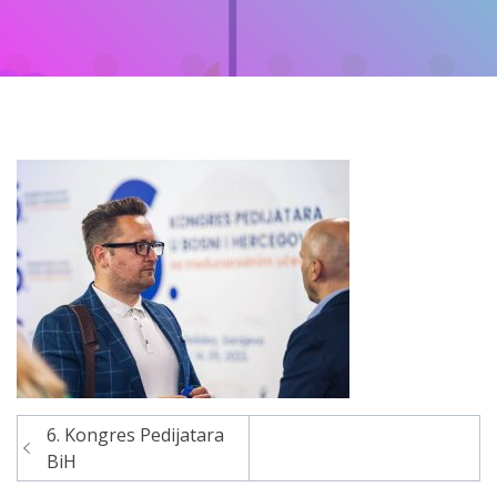
6. Kongres Pedijatara
Navigacija
BiH
članaka