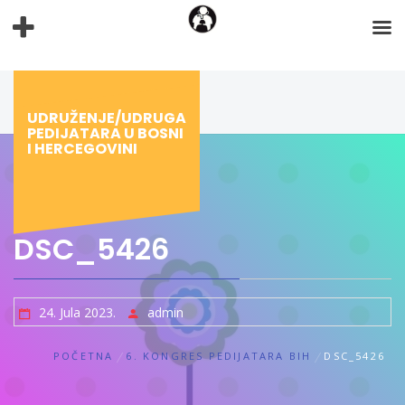
Preskoči
na
sadržaj
UDRUŽENJE/UDRUGA
PEDIJATARA U BOSNI
I HERCEGOVINI
DSC_5426
24. Jula 2023.
admin
POČETNA
6. KONGRES PEDIJATARA BIH
DSC_5426