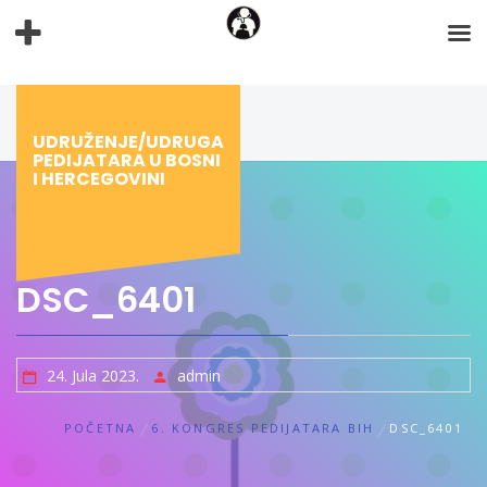
Preskoči
na
sadržaj
UDRUŽENJE/UDRUGA
PEDIJATARA U BOSNI
I HERCEGOVINI
DSC_6401
24. Jula 2023.
admin
POČETNA
6. KONGRES PEDIJATARA BIH
DSC_6401