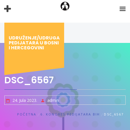
Preskoči
na
sadržaj
UDRUŽENJE/UDRUGA
PEDIJATARA U BOSNI
I HERCEGOVINI
DSC_6567
24. Jula 2023.
admin
POČETNA
6. KONGRES PEDIJATARA BIH
DSC_6567