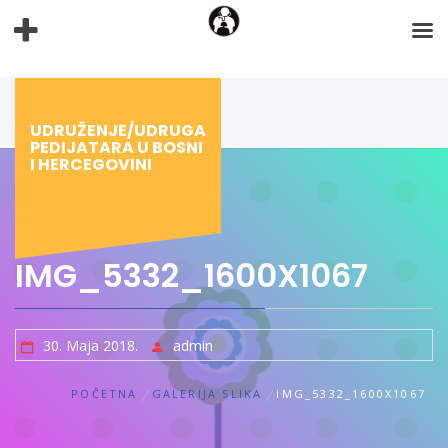
Preskoči
na
sadržaj
UDRUŽENJE/UDRUGA
PEDIJATARA U BOSNI
I HERCEGOVINI
IMG_5332_1600X1067
30. Maja 2018.
admin
POČETNA
GALERIJA SLIKA
IMG_5332_1600X1067