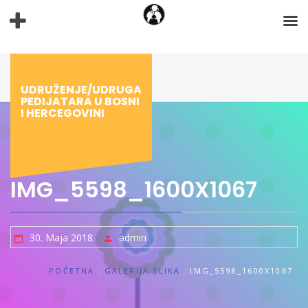
Preskoči
na
sadržaj
UDRUŽENJE/UDRUGA
PEDIJATARA U BOSNI
I HERCEGOVINI
IMG_5598_1600X1067
30. Maja 2018.
admin
POČETNA
GALERIJA SLIKA
IMG_5598_1600X1067