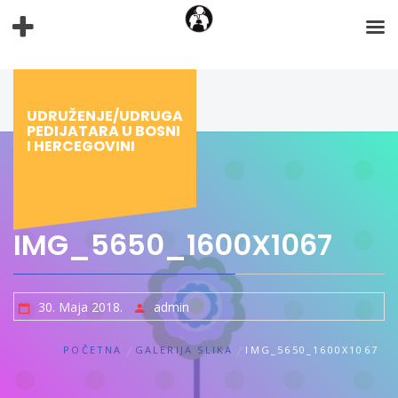
Preskoči
na
sadržaj
UDRUŽENJE/UDRUGA
PEDIJATARA U BOSNI
I HERCEGOVINI
IMG_5650_1600X1067
30. Maja 2018.
admin
POČETNA
GALERIJA SLIKA
IMG_5650_1600X1067