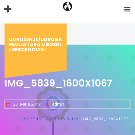
Preskoči
na
sadržaj
UDRUŽENJE/UDRUGA
PEDIJATARA U BOSNI
I HERCEGOVINI
IMG_5839_1600X1067
30. Maja 2018.
admin
POČETNA
GALERIJA SLIKA
IMG_5839_1600X1067