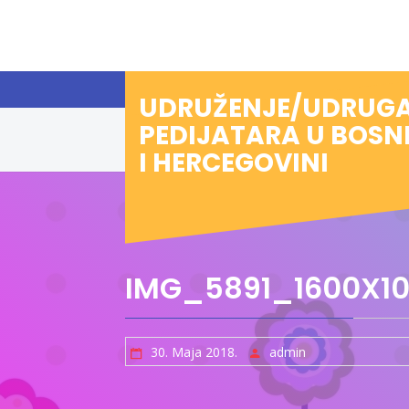
Preskoči
na
sadržaj
UDRUŽENJE/UDRUG
PEDIJATARA U BOSN
I HERCEGOVINI
IMG_5891_1600X10
30. Maja 2018.
admin