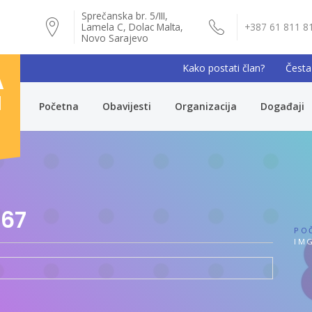
Sprečanska br. 5/III,
Lamela C, Dolac Malta,
+387 61 811 8
Novo Sarajevo
Kako postati član?
Česta
A
I
Početna
Obavijesti
Organizacija
Događaji
67
PO
IMG