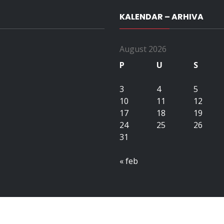
KALENDAR – ARHIVA
August 2026
P
U
S
3
4
5
10
11
12
17
18
19
24
25
26
31
« feb
Copyright All right reserved upubih.ba