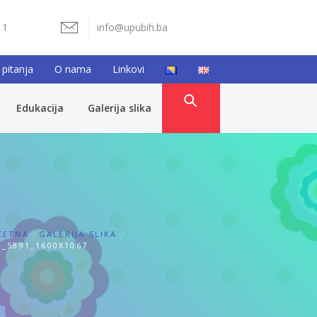
11
info@upubih.ba
 pitanja
O nama
Linkovi
Edukacija
Galerija slika
ČETNA
GALERIJA SLIKA
_5891_1600X1067