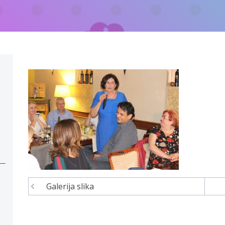
Galerija slika
Navigacija
članaka