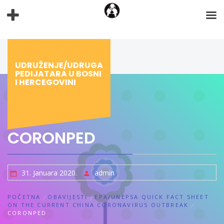
Preskoči
na
sadržaj
UDRUŽENJE/UDRUGA
PEDIJATARA U BOSNI
I HERCEGOVINI
CORONPED
31. Januara 2020.
admin
POČETNA
OBAVIJESTI
EPA/UNEPSA QUICK FACT SHEET
ON THE CURRENT CHINA CORONAVIRUS OUTBREAK
CORONPED