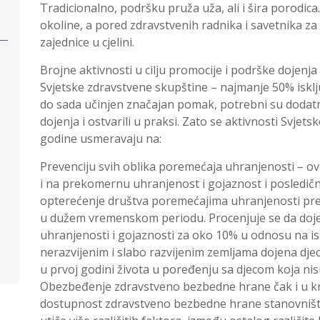
Tradicionalno, podršku pruža uža, ali i šira porodic
okoline, a pored zdravstvenih radnika i savetnika za d
zajednice u cjelini.
Brojne aktivnosti u cilju promocije i podrške dojenja
Svjetske zdravstvene skupštine – najmanje 50% isklju
do sada učinjen značajan pomak, potrebni su dodatni
dojenja i ostvarili u praksi. Zato se aktivnosti Svjets
godine usmeravaju na:
Prevenciju svih oblika poremećaja uhranjenosti – o
i na prekomernu uhranjenost i gojaznost i posledič
opterećenje društva poremećajima uhranjenosti pre
u dužem vremenskom periodu. Procenjuje se da doje
uhranjenosti i gojaznosti za oko 10% u odnosu na
nerazvijenim i slabo razvijenim zemljama dojena dje
u prvoj godini života u poređenju sa djecom koja nis
Obezbeđenje zdravstveno bezbedne hrane čak i u k
dostupnost zdravstveno bezbedne hrane stanovništ