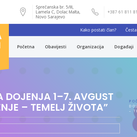
Sprečanska br. 5/III,
Lamela C, Dolac Malta,
+387 61 811 8
Novo Sarajevo
Kako postati član?
Česta
A
I
Početna
Obavijesti
Organizacija
Događaji
A DOJENJA 1–7. AVGUST
PO
ENJE – TEMELJ ŽIVOTA”
DOJ
– T