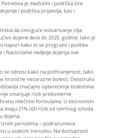
a. Potrebna je međutim i podrška šire
ojenje i podrška prijatelja, kao i
 treba da omoguće ostvarivanje cilja
čivo dojene dece do 2025. godine. Iako je
 napori kako bi se programi i politike
ke i Nacionalne nedjelje dojenja ove
vo se odnosi kako na pothranjenost, tako
ne hronične nezarazne bolesti. Dvostruko
dstavlja značajno opterećenje bolestima
nje smanjuje rizik prekomerne
 ishranu mlečnim formulama. U ekonomski
ca imaju 21% niži rizik od smrtnog ishoda
u dojena.
riznim periodima – podrazumeva
vu u svakom trenutku. Na dostupnost