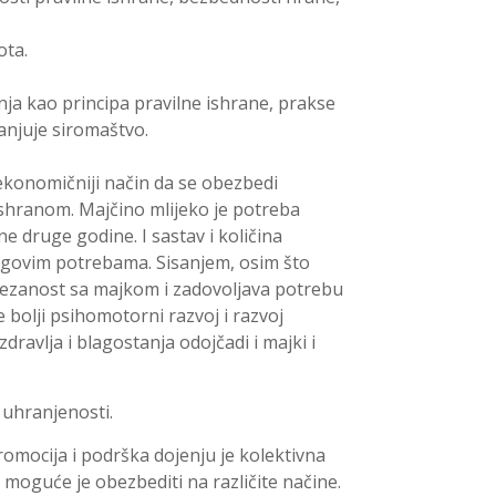
ota.
nja kao principa pravilne ishrane, prakse
njuje siromaštvo.
ajekonomičniji način da se obezbedi
shranom. Majčino mlijeko je potreba
 druge godine. I sastav i količina
jegovim potrebama. Sisanjem, osim što
vezanost sa majkom i zadovoljava potrebu
e bolji psihomotorni razvoj i razvoj
 zdravlja i blagostanja odojčadi i majki i
uhranjenosti.
romocija i podrška dojenju je kolektivna
oguće je obezbediti na različite načine.