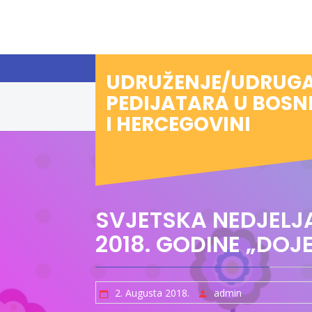
Preskoči
na
sadržaj
UDRUŽENJE/UDRUG
PEDIJATARA U BOSN
I HERCEGOVINI
SVJETSKA NEDJELJ
2018. GODINE „DOJ
2. Augusta 2018.
admin