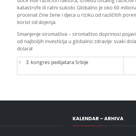
utiče više različitih faktora, između ostalog različite
katastrofe ili ratni sukobi. Globalno je oko 60 milion
procenat čine žene i djeca u riziku od različitih por
korist od dojenja.
Smanjenje siromaštva – siromaštvo doprinosi pojavi g
od najboljih investicija u globalno zdravlje: svaki do
dolara!
3. kongres pedijatara Srbije
Navigacija
članaka
KALENDAR – ARHIVA