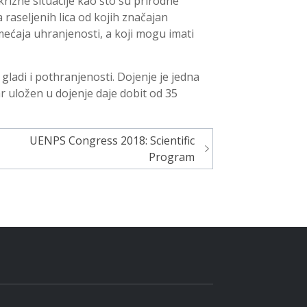
 krizne situacije kao što su prirodne
a raseljenih lica od kojih značajan
emećaja uhranjenosti, a koji mogu imati
ladi i pothranjenosti. Dojenje je jedna
lar uložen u dojenje daje dobit od 35
UENPS Congress 2018: Scientific
Program