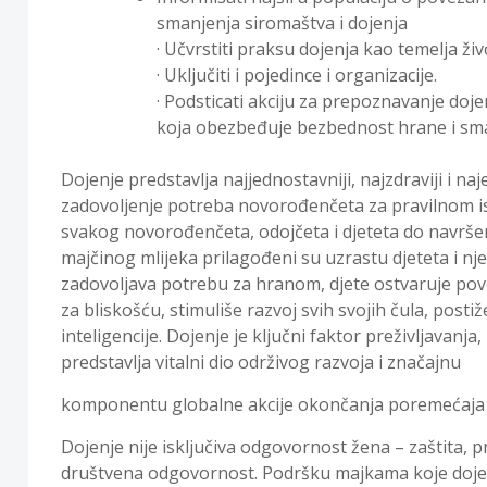
smanjenja siromaštva i dojenja
· Učvrstiti praksu dojenja kao temelja živ
· Uključiti i pojedince i organizacije.
· Podsticati akciju za prepoznavanje doje
koja obezbeđuje bezbednost hrane i sma
Dojenje predstavlja najjednostavniji, najzdraviji i n
zadovoljenje potreba novorođenčeta za pravilnom i
svakog novorođenčeta, odojčeta i djeteta do navršene
majčinog mlijeka prilagođeni su uzrastu djeteta i n
zadovoljava potrebu za hranom, djete ostvaruje po
za bliskošću, stimuliše razvoj svih svojih čula, postiž
inteligencije. Dojenje je ključni faktor preživljavanja,
predstavlja vitalni dio održivog razvoja i značajnu
komponentu globalne akcije okončanja poremećaja 
Dojenje nije isključiva odgovornost žena – zaštita, p
društvena odgovornost. Podršku majkama koje doje m