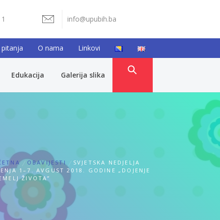
11
info@upubih.ba
 pitanja
O nama
Linkovi
Edukacija
Galerija slika
ČETNA
OBAVIJESTI
SVJETSKA NEDJELJA
ENJA 1–7. AVGUST 2018. GODINE „DOJENJE
EMELJ ŽIVOTA”