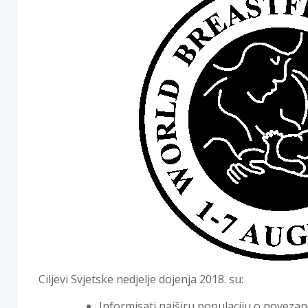
Ciljevi Svjetske nedjelje dojenja 2018. su:
Informisati najširu populaciju o povezan