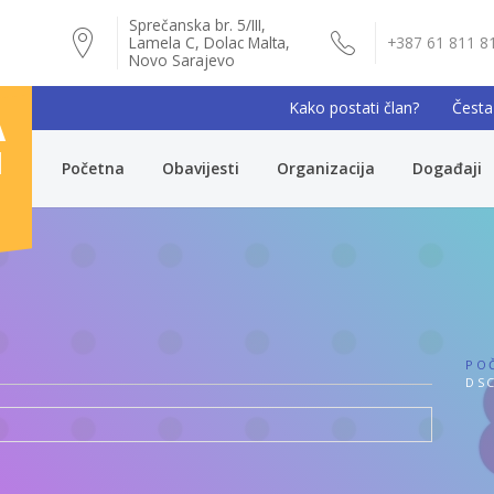
Sprečanska br. 5/III,
Lamela C, Dolac Malta,
+387 61 811 8
Novo Sarajevo
Kako postati član?
Česta
A
I
Početna
Obavijesti
Organizacija
Događaji
PO
DSC