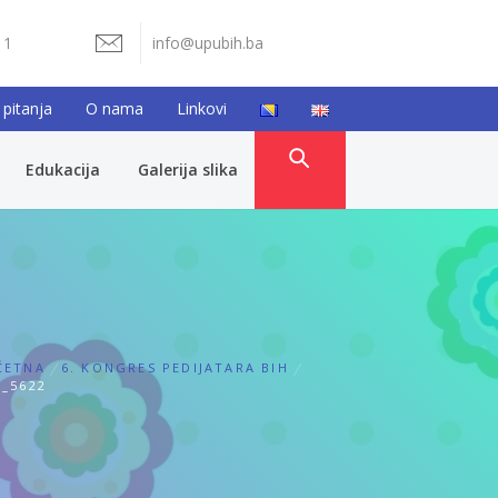
11
info@upubih.ba
 pitanja
O nama
Linkovi
Edukacija
Galerija slika
ČETNA
6. KONGRES PEDIJATARA BIH
_5622