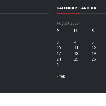
KALENDAR – ARHIVA
August 2026
P
U
S
3
4
5
10
11
12
17
18
19
24
25
26
31
« feb
Copyright All right reserved upubih.ba