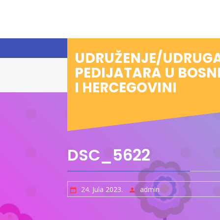
Preskoči
na
sadržaj
UDRUŽENJE/UDRUG
PEDIJATARA U BOSN
I HERCEGOVINI
DSC_5622
24. Jula 2023.
admin