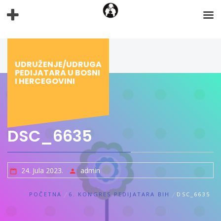
Preskoči
na
sadržaj
UDRUŽENJE/UDRUGA
PEDIJATARA U BOSNI
I HERCEGOVINI
DSC_6635
24. Jula 2023.
admin
POČETNA
6. KONGRES PEDIJATARA BIH
DSC_6635