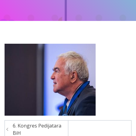
6. Kongres Pedijatara
Navigacija
BiH