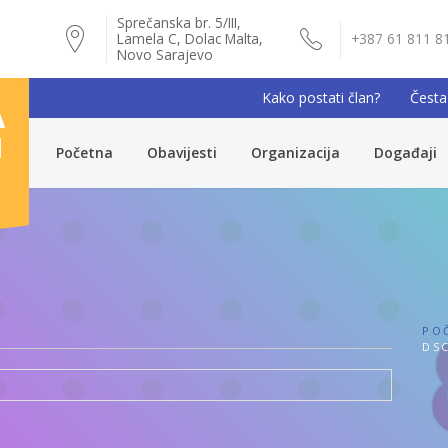
Sprečanska br. 5/III,
Lamela C, Dolac Malta,
+387 61 811 8
Novo Sarajevo
Kako postati član?
Česta
A
I
Početna
Obavijesti
Organizacija
Događaji
PO
DSC