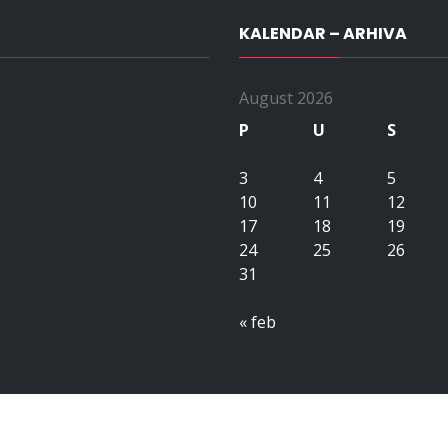
KALENDAR – ARHIVA
August 2026
P
U
S
3
4
5
10
11
12
17
18
19
24
25
26
31
« feb
Copyright All right reserved upubih.ba