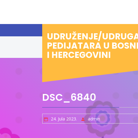
Preskoči
na
sadržaj
UDRUŽENJE/UDRUG
PEDIJATARA U BOSN
I HERCEGOVINI
DSC_6840
24. Jula 2023.
admin