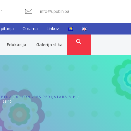
11
info@upubih.ba
 pitanja
O nama
Linkovi
Edukacija
Galerija slika
ČETNA
6. KONGRES PEDIJATARA BIH
_6840