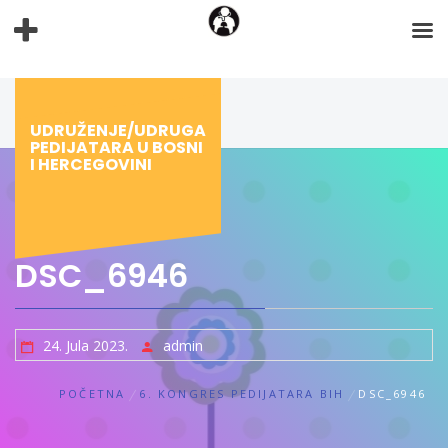
Preskoči
na
sadržaj
UDRUŽENJE/UDRUGA
PEDIJATARA U BOSNI
I HERCEGOVINI
DSC_6946
24. Jula 2023.
admin
POČETNA
6. KONGRES PEDIJATARA BIH
DSC_6946