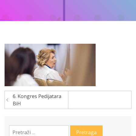
6. Kongres Pedijatara
Navigacija
BiH
članaka
Pretraga: