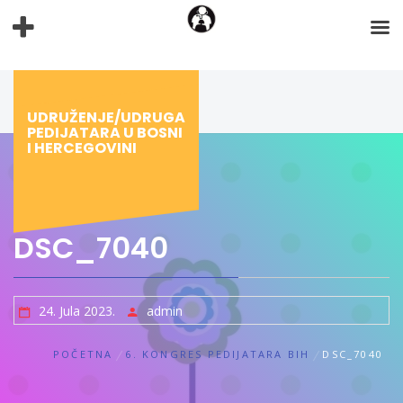
Preskoči
na
sadržaj
UDRUŽENJE/UDRUGA
PEDIJATARA U BOSNI
I HERCEGOVINI
DSC_7040
24. Jula 2023.
admin
POČETNA
6. KONGRES PEDIJATARA BIH
DSC_7040