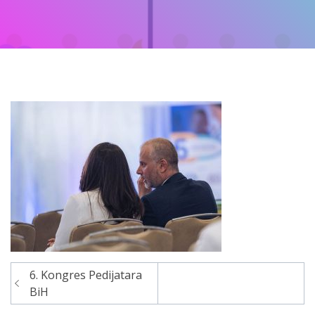
6. Kongres Pedijatara
Navigacija
BiH
članaka