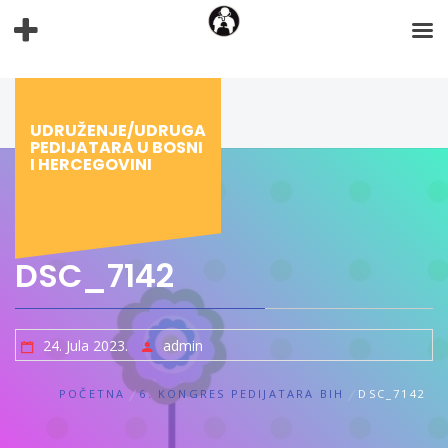
Preskoči
na
sadržaj
UDRUŽENJE/UDRUGA
PEDIJATARA U BOSNI
I HERCEGOVINI
DSC_7142
24. Jula 2023.
admin
POČETNA
6. KONGRES PEDIJATARA BIH
DSC_7142