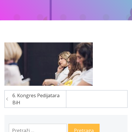
6. Kongres Pedijatara
Navigacija
BiH
članaka
Pretraga: