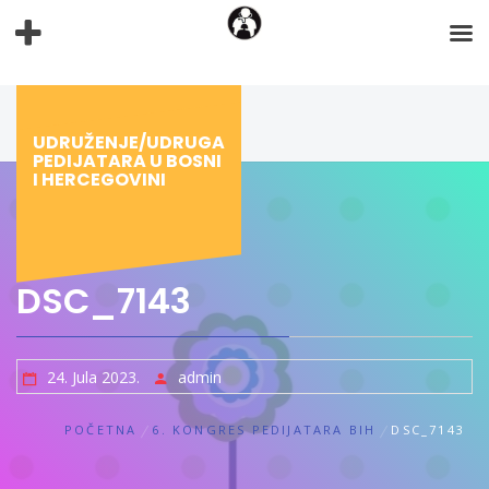
Preskoči
na
sadržaj
UDRUŽENJE/UDRUGA
PEDIJATARA U BOSNI
I HERCEGOVINI
DSC_7143
24. Jula 2023.
admin
POČETNA
6. KONGRES PEDIJATARA BIH
DSC_7143