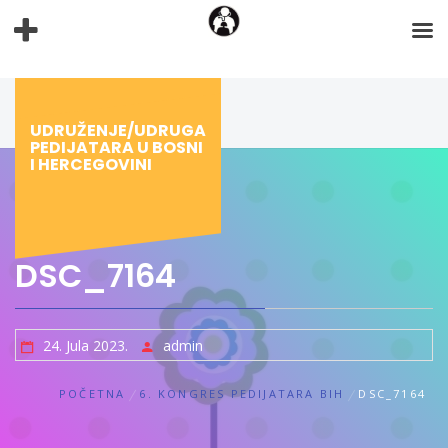
Preskoči
na
sadržaj
UDRUŽENJE/UDRUGA
PEDIJATARA U BOSNI
I HERCEGOVINI
DSC_7164
24. Jula 2023.
admin
POČETNA
6. KONGRES PEDIJATARA BIH
DSC_7164