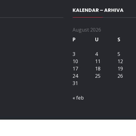
KALENDAR – ARHIVA
August 2026
P
U
S
3
4
5
10
11
12
17
18
19
24
25
26
31
« feb
Copyright All right reserved upubih.ba