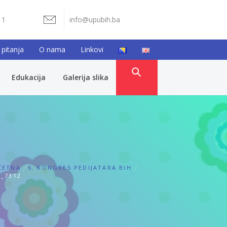
11
info@upubih.ba
 pitanja
O nama
Linkovi
Edukacija
Galerija slika
ČETNA
6. KONGRES PEDIJATARA BIH
_7312