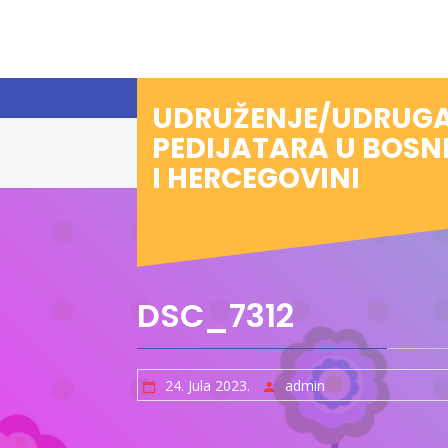
Preskoči
na
sadržaj
UDRUŽENJE/UDRUG
PEDIJATARA U BOSN
I HERCEGOVINI
DSC_7312
24. Jula 2023.
admin