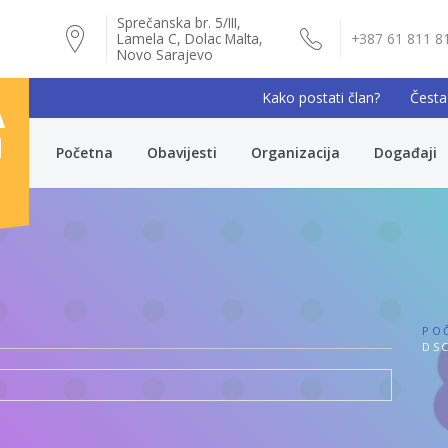
Sprečanska br. 5/III,
Lamela C, Dolac Malta,
+387 61 811 8
Novo Sarajevo
Kako postati član?
Česta
A
I
Početna
Obavijesti
Organizacija
Događaji
PO
DSC