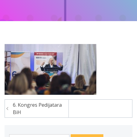
6. Kongres Pedijatara
Navigacija
BiH
članaka