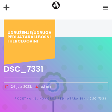
Preskoči
na
sadržaj
UDRUŽENJE/UDRUGA
PEDIJATARA U BOSNI
I HERCEGOVINI
DSC_7331
24. Jula 2023.
admin
POČETNA
6. KONGRES PEDIJATARA BIH
DSC_7331