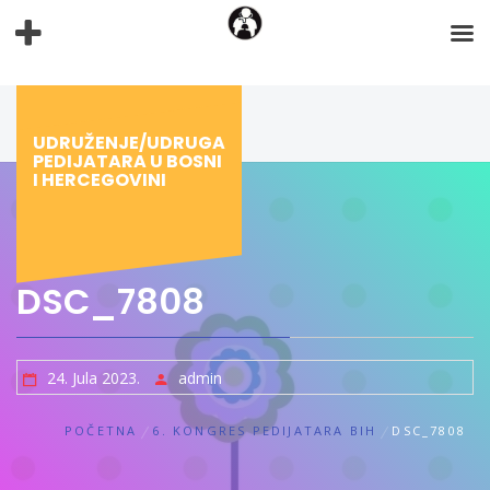
Preskoči
na
sadržaj
UDRUŽENJE/UDRUGA
PEDIJATARA U BOSNI
I HERCEGOVINI
DSC_7808
24. Jula 2023.
admin
POČETNA
6. KONGRES PEDIJATARA BIH
DSC_7808