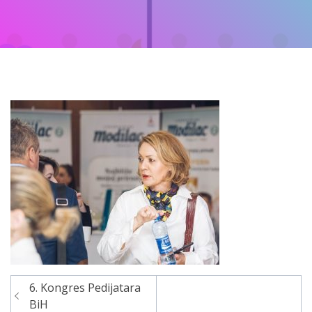
6. Kongres Pedijatara
Navigacija
BiH