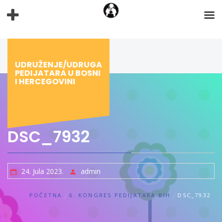
Preskoči
na
sadržaj
UDRUŽENJE/UDRUGA
PEDIJATARA U BOSNI
I HERCEGOVINI
DSC_7932
24. Jula 2023.
admin
POČETNA
6. KONGRES PEDIJATARA BIH
DSC_7932