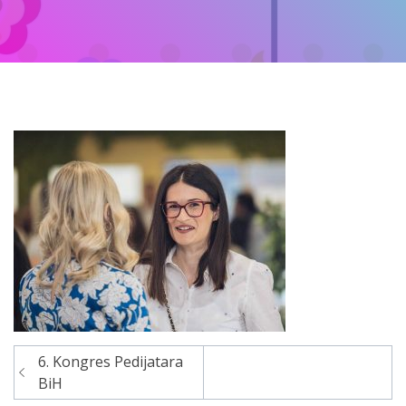
6. Kongres Pedijatara
Navigacija
BiH