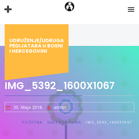
Preskoči
na
sadržaj
UDRUŽENJE/UDRUGA
PEDIJATARA U BOSNI
I HERCEGOVINI
IMG_5392_1600X1067
30. Maja 2018.
admin
POČETNA
GALERIJA SLIKA
IMG_5392_1600X1067