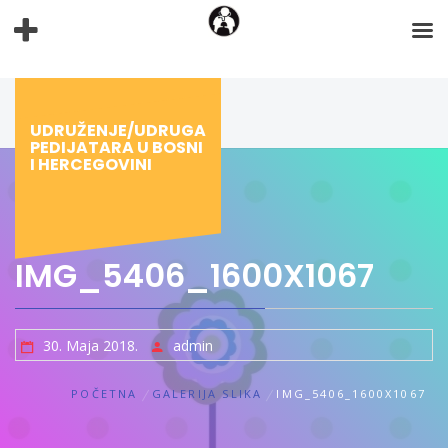
Preskoči
na
sadržaj
UDRUŽENJE/UDRUGA
PEDIJATARA U BOSNI
I HERCEGOVINI
IMG_5406_1600X1067
30. Maja 2018.
admin
POČETNA
GALERIJA SLIKA
IMG_5406_1600X1067