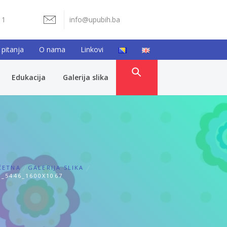
11
info@upubih.ba
 pitanja
O nama
Linkovi
Edukacija
Galerija slika
ČETNA
GALERIJA SLIKA
_5446_1600X1067