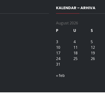
KALENDAR – ARHIVA
August 2026
P
U
S
3
4
5
10
11
12
17
18
19
24
25
26
31
« feb
Copyright All right reserved upubih.ba