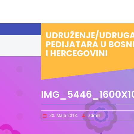
Preskoči
na
sadržaj
UDRUŽENJE/UDRUG
PEDIJATARA U BOSN
I HERCEGOVINI
IMG_5446_1600X1
30. Maja 2018.
admin