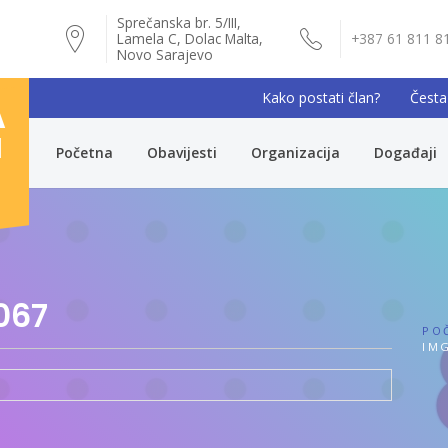
Sprečanska br. 5/III,
Lamela C, Dolac Malta,
+387 61 811 8
Novo Sarajevo
Kako postati član?
Česta
A
I
Početna
Obavijesti
Organizacija
Događaji
067
PO
IMG