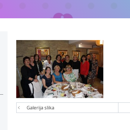
Galerija slika
Navigacija
članaka