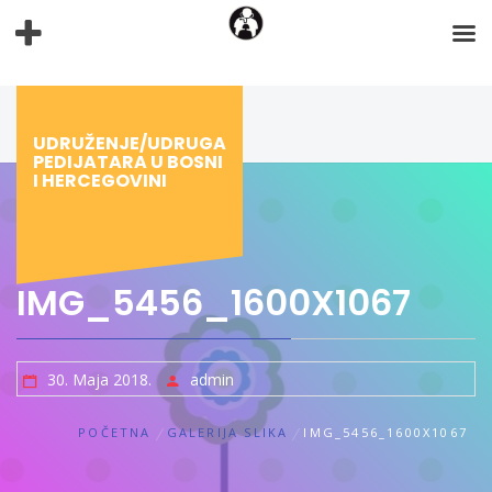
Preskoči
na
sadržaj
UDRUŽENJE/UDRUGA
PEDIJATARA U BOSNI
I HERCEGOVINI
IMG_5456_1600X1067
30. Maja 2018.
admin
POČETNA
GALERIJA SLIKA
IMG_5456_1600X1067