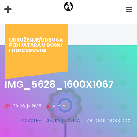
Preskoči
na
sadržaj
UDRUŽENJE/UDRUGA
PEDIJATARA U BOSNI
I HERCEGOVINI
IMG_5628_1600X1067
30. Maja 2018.
admin
POČETNA
GALERIJA SLIKA
IMG_5628_1600X1067