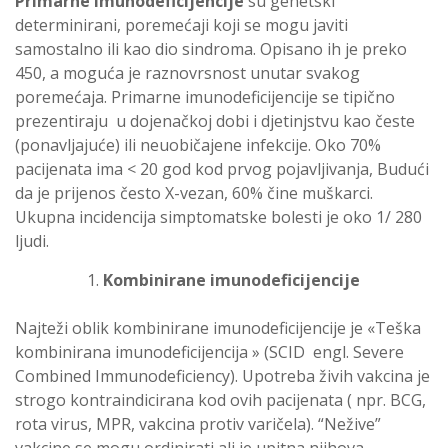
Primarne imunodeficijencije
su genetski
determinirani, poremećaji koji se mogu javiti
samostalno ili kao dio sindroma. Opisano ih je preko
450, a moguća je raznovrsnost unutar svakog
poremećaja. Primarne imunodeficijencije se tipično
prezentiraju u dojenačkoj dobi i djetinjstvu kao česte
(ponavljajuće) ili neuobičajene infekcije. Oko 70%
pacijenata ima < 20 god kod prvog pojavljivanja, Budući
da je prijenos često X-vezan, 60% čine muškarci.
Ukupna incidencija simptomatske bolesti je oko 1/ 280
ljudi.
Kombinirane imunodeficijencije
Najteži oblik kombinirane imunodeficijencije je «Teška
kombinirana imunodeficijencija » (SCID engl. Severe
Combined Immunodeficiency). Upotreba živih vakcina je
strogo kontraindicirana kod ovih pacijenata ( npr. BCG,
rota virus, MPR, vakcina protiv varičela). “Nežive”