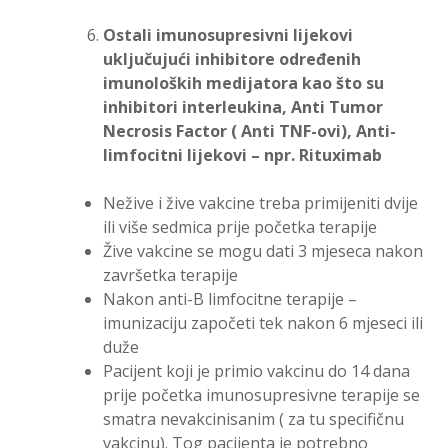
Ostali imunosupresivni lijekovi
uključujući inhibitore određenih
imunoloških medijatora kao što su
inhibitori interleukina, Anti Tumor
Necrosis Factor ( Anti TNF-ovi), Anti-
limfocitni lijekovi – npr. Rituximab
Nežive i žive vakcine treba primijeniti dvije
ili više sedmica prije početka terapije
Žive vakcine se mogu dati 3 mjeseca nakon
završetka terapije
Nakon anti-B limfocitne terapije –
imunizaciju započeti tek nakon 6 mjeseci ili
duže
Pacijent koji je primio vakcinu do 14 dana
prije početka imunosupresivne terapije se
smatra nevakcinisanim ( za tu specifičnu
vakcinu). Tog pacijenta je potrebno