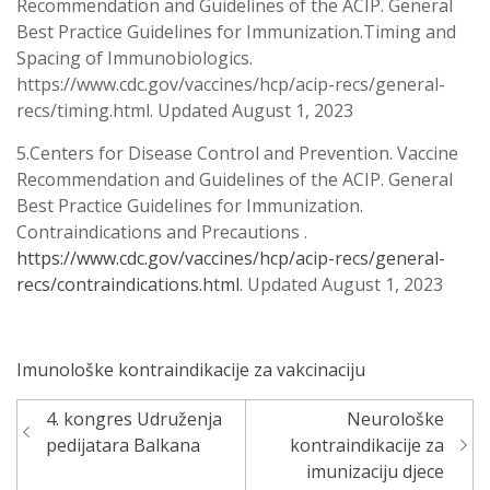
Recommendation and Guidelines of the ACIP. General
Best Practice Guidelines for Immunization.Timing and
Spacing of Immunobiologics.
https://www.cdc.gov/vaccines/hcp/acip-recs/general-
recs/timing.html. Updated August 1, 2023
5.Centers for Disease Control and Prevention. Vaccine
Recommendation and Guidelines of the ACIP. General
Best Practice Guidelines for Immunization.
Contraindications and Precautions .
https://www.cdc.gov/vaccines/hcp/acip-recs/general-
recs/contraindications.html
. Updated August 1, 2023
Imunološke kontraindikacije za vakcinaciju
4. kongres Udruženja
Neurološke
Navigacija
pedijatara Balkana
kontraindikacije za
članaka
imunizaciju djece