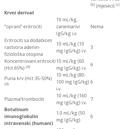
(b)
(c)
(mjeseci)
Krvni derivat
10 mL/kg,
“oprani” eritrociti
zanemarivi
Nema
IgG/kg i.v.
Eritrociti sa dodatkom
10 mL/kg (10
rastvora adenin-
3
mg IgG/kg) i.v.
fiziološka otopina
Koncentrovani eritrociti
10 mL/kg (60
6
(d)
(Hct 65%)
mg IgG/kg) i.v.
10 mL/kg (80-
Puna krv (Hct 35-50%)
100 mg IgG/kg)
6
(d)
i.v.
10 mL/kg (160
Plazma/trombociti
7
mg IgG/kg) i.v.
Botulinum
1.0 mL/kg (50
imunoglobulin
6
mg IgG/kg)
intravenski (humani)