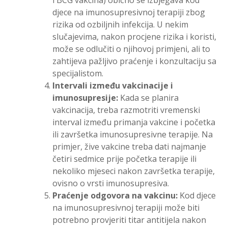
i BCG vakcina) obično se izbjegava kod
djece na imunosupresivnoj terapiji zbog
rizika od ozbiljnih infekcija. U nekim
slučajevima, nakon procjene rizika i koristi,
može se odlučiti o njihovoj primjeni, ali to
zahtijeva pažljivo praćenje i konzultaciju sa
specijalistom.
Intervali između vakcinacije i
imunosupresije:
Kada se planira
vakcinacija, treba razmotriti vremenski
interval između primanja vakcine i početka
ili završetka imunosupresivne terapije. Na
primjer, žive vakcine treba dati najmanje
četiri sedmice prije početka terapije ili
nekoliko mjeseci nakon završetka terapije,
ovisno o vrsti imunosupresiva.
Praćenje odgovora na vakcinu:
Kod djece
na imunosupresivnoj terapiji može biti
potrebno provjeriti titar antitijela nakon