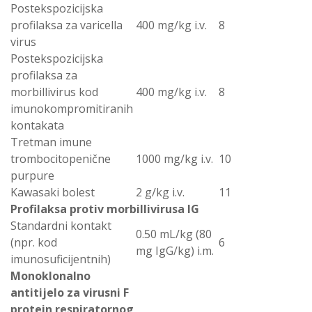
Postekspozicijska
profilaksa za varicella
400 mg/kg i.v.
8
virus
Postekspozicijska
profilaksa za
morbillivirus kod
400 mg/kg i.v.
8
imunokompromitiranih
kontakata
Tretman imune
trombocitopenične
1000 mg/kg i.v.
10
purpure
Kawasaki bolest
2 g/kg i.v.
11
Profilaksa protiv morbillivirusa IG
Standardni kontakt
0.50 mL/kg (80
(npr. kod
6
mg IgG/kg) i.m.
imunosuficijentnih)
Monoklonalno
antitijelo za virusni F
protein respiratornog