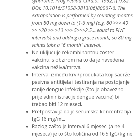
syndrome. Prog Pediatr Cardiol. 1992;1(1):82.
DOI: 10.1016/S1058-9813(06)80067-6. The
extrapolation is performed by counting months
from 80 mg down to (1-3 mg) (e.g. 80 >>> 40
>> >20 >> >10 >>> 5>>>2.5….equal to FIVE
intervals) and adding a grace month, so 80 mg
values take a “6 month” interval).
Ne uključuje rekombinantnu zoster
vakcinu, s obzirom na to da je navedena
vakcina neživa/mrtva.
Interval između krvi/produkata koji sadrže
pasivna antitijela i testiranja na postojanje
ranije dengue infekcije (što je obavezno
prije administracije dengue vaccine) bi
trebao biti 12 mjeseci.
Pretpostavlja da je serumska koncentracija
IgG 16 mg/mL.
Razlog zašto je interval 6 mjeseci (a ne 4
mjeseca) je to što količina od 16.5 IgG/kg ne