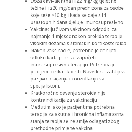
Doza ekvivalentna ili ≥2 mg/kg tjelesne
težine ili ≥20 mg/dan prednizona za osobe
koje teže >10 kg i kada se daje ≥14
uzastopnih dana djeluje imunosupresivno
Vakcinaciju živom vakcinom odgoditi za
najmanje 1 mjesec nakon prekida terapije
visokim dozama sistemskih kortikosteroida
Nakon vakcinacije, potrebno je donijeti
odluku kada ponovo započeti
imunosupresivnu terapiju. Potrebna je
procjene rizika i koristi. Navedeno zahtijeva
pažljivo praćenje i konzultaciju sa
specijalistom.
Kratkoročno davanje steroida nije
kontraindikacija za vakcinaciju
Međutim, ako je pacijentima potrebna
terapija za akutna i hronična inflamatorna
stanja terapija se ne smije odlagati zbog
prethodne primjene vakcina