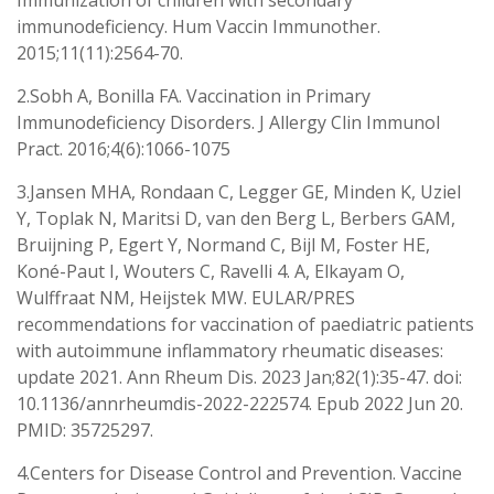
Immunization of children with secondary
immunodeficiency. Hum Vaccin Immunother.
2015;11(11):2564-70.
2.Sobh A, Bonilla FA. Vaccination in Primary
Immunodeficiency Disorders. J Allergy Clin Immunol
Pract. 2016;4(6):1066-1075
3.Jansen MHA, Rondaan C, Legger GE, Minden K, Uziel
Y, Toplak N, Maritsi D, van den Berg L, Berbers GAM,
Bruijning P, Egert Y, Normand C, Bijl M, Foster HE,
Koné-Paut I, Wouters C, Ravelli 4. A, Elkayam O,
Wulffraat NM, Heijstek MW. EULAR/PRES
recommendations for vaccination of paediatric patients
with autoimmune inflammatory rheumatic diseases:
update 2021. Ann Rheum Dis. 2023 Jan;82(1):35-47. doi:
10.1136/annrheumdis-2022-222574. Epub 2022 Jun 20.
PMID: 35725297.
4.Centers for Disease Control and Prevention. Vaccine