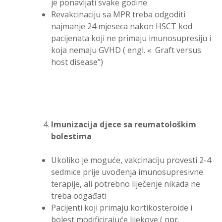
je ponavljati svake godine.
Revakcinaciju sa MPR treba odgoditi
najmanje 24 mjeseca nakon HSCT kod
pacijenata koji ne primaju imunosupresiju i
koja nemaju GVHD ( engl. « Graft versus
host disease”)
Imunizacija djece sa reumatološkim
bolestima
Ukoliko je moguće, vakcinaciju provesti 2-4
sedmice prije uvođenja imunosupresivne
terapije, ali potrebno liječenje nikada ne
treba odgađati
Pacijenti koji primaju kortikosteroide i
bolest modificirajuće lijekove ( npr.