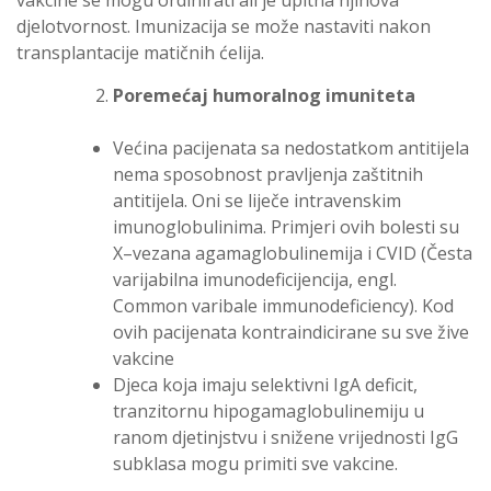
vakcine se mogu ordinirati ali je upitna njihova
djelotvornost. Imunizacija se može nastaviti nakon
transplantacije matičnih ćelija.
Poremećaj humoralnog imuniteta
Većina pacijenata sa nedostatkom antitijela
nema sposobnost pravljenja zaštitnih
antitijela. Oni se liječe intravenskim
imunoglobulinima. Primjeri ovih bolesti su
X–vezana agamaglobulinemija i CVID (Česta
varijabilna imunodeficijencija, engl.
Common varibale immunodeficiency). Kod
ovih pacijenata kontraindicirane su sve žive
vakcine
Djeca koja imaju selektivni IgA deficit,
tranzitornu hipogamaglobulinemiju u
ranom djetinjstvu i snižene vrijednosti IgG
subklasa mogu primiti sve vakcine.