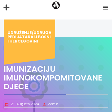
Preskoči
na
sadržaj
UDRUŽENJE/UDRUGA
PEDIJATARA U BOSNI
I HERCEGOVINI
IMUNIZACIJU
IMUNOKOMPOMITOVANE
DJECE
21. Augusta 2024.
admin