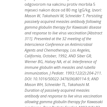
odgovorom na vakcinu protiv morbila 5
mjeseci nakon doze od 80 mg IgG/kg.
Izvori:
Mason W, Takahashi M, Schneider T. Persisting
passively acquired measles antibody following
gamma globulin therapy for Kawasaki disease
and response to live virus vaccination [Abstract
311]. Presented at the 32 meeting of the
Interscience Conference on Antimicrobial
Agents and Chemotherapy, Los Angeles,
California, October, 1992, AND Siber GR,
Werner BG, Halsey NA, et al. Interference of
immune globulin with measles and rubella
immunization. J Pediatr. 1993;122(2):204-211.
DOI: 10.1016/S0022-3476(06)80114-9, AND
Mason WH, Schneider TL, Takahashi M.
Duration of passively acquired measles
antibody and response to live virus vaccination
allowing gamma globulin therapy for Kawasaki