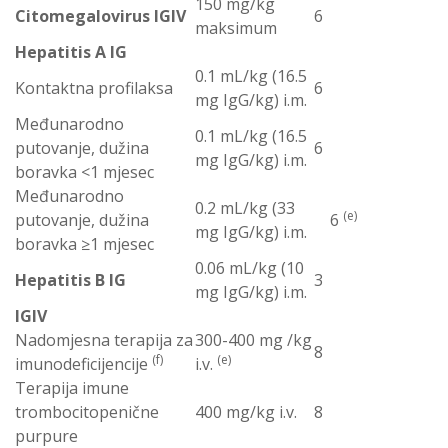
150 mg/kg
Citomegalovirus IGIV
6
maksimum
Hepatitis A IG
0.1 mL/kg (16.5
Kontaktna profilaksa
6
mg IgG/kg) i.m.
Međunarodno
0.1 mL/kg (16.5
putovanje, dužina
6
mg IgG/kg) i.m.
boravka <1 mjesec
Međunarodno
0.2 mL/kg (33
(e)
putovanje, dužina
6
mg IgG/kg) i.m.
boravka ≥1 mjesec
0.06 mL/kg (10
Hepatitis B IG
3
mg IgG/kg) i.m.
IGIV
Nadomjesna terapija za
300-400 mg /kg
8
(f)
(e)
imunodeficijencije
i.v.
Terapija imune
trombocitopenične
400 mg/kg i.v.
8
purpure