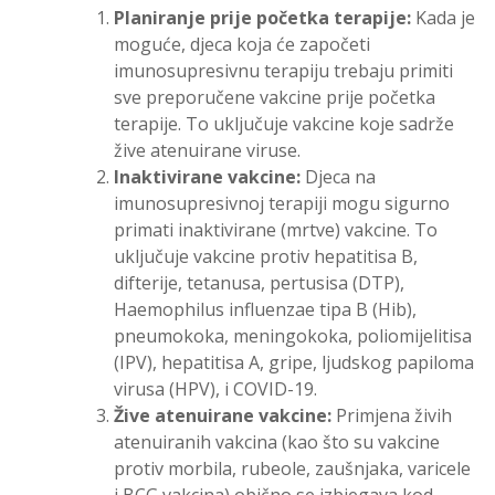
Planiranje prije početka terapije:
Kada je
moguće, djeca koja će započeti
imunosupresivnu terapiju trebaju primiti
sve preporučene vakcine prije početka
terapije. To uključuje vakcine koje sadrže
žive atenuirane viruse.
Inaktivirane vakcine:
Djeca na
imunosupresivnoj terapiji mogu sigurno
primati inaktivirane (mrtve) vakcine. To
uključuje vakcine protiv hepatitisa B,
difterije, tetanusa, pertusisa (DTP),
Haemophilus influenzae tipa B (Hib),
pneumokoka, meningokoka, poliomijelitisa
(IPV), hepatitisa A, gripe, ljudskog papiloma
virusa (HPV), i COVID-19.
Žive atenuirane vakcine:
Primjena živih
atenuiranih vakcina (kao što su vakcine
protiv morbila, rubeole, zaušnjaka, varicele