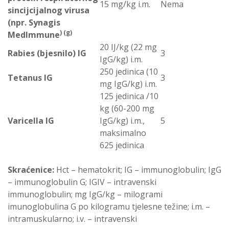
15 mg/kg i.m.
Nema
sincijcijalnog virusa
(npr. Synagis
) (g)
MedImmune
20 IJ/kg (22 mg
Rabies (bjesnilo) IG
3
IgG/kg) i.m.
250 jedinica (10
Tetanus IG
3
mg IgG/kg) i.m.
125 jedinica /10
kg (60-200 mg
Varicella IG
IgG/kg) i.m.,
5
maksimalno
625 jedinica
Skraćenice:
Hct – hematokrit; IG – immunoglobulin; IgG
– immunoglobulin G; IGIV – intravenski
immunoglobulin; mg IgG/kg – milogrami
imunoglobulina G po kilogramu tjelesne težine; i.m. –
intramuskularno; i.v. – intravenski