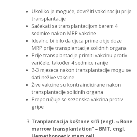
Ukoliko je moguće, dovršiti vakcinaciju prije
transplantacije
Sačekati sa transplantacijom barem 4
sedmice nakon MRP vakcine
Idealno bi bilo da djeca prime obje doze
MRP prije transplantacije solidnih organa
Prije transplantacije primiti vakcinu protiv
varičele, također 4 sedmice ranije
2-3 mjeseca nakon transplantacije mogu se
dati nežive vakcine
Žive vakcine su kontraindicirane nakon
transplantacije solidnih organa
Preporučuje se sezonska vakcina protiv
gripe
Tranplantacija koštane srži (engl. « Bone
marrow transp
lantation“ –
BMT
, engl.
Hemathopoetic stem cell