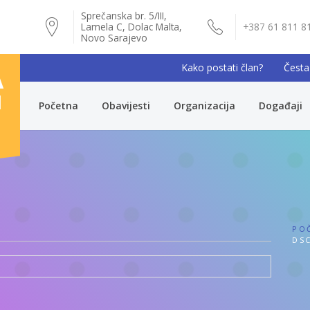
Sprečanska br. 5/III,
Lamela C, Dolac Malta,
+387 61 811 8
Novo Sarajevo
Kako postati član?
Česta
A
I
Početna
Obavijesti
Organizacija
Događaji
PO
DSC