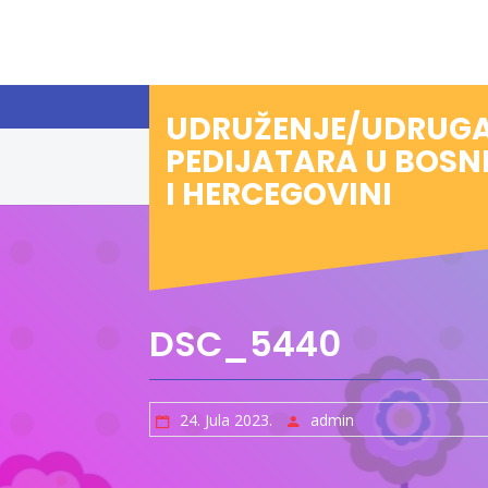
Preskoči
na
sadržaj
UDRUŽENJE/UDRUG
PEDIJATARA U BOSN
I HERCEGOVINI
DSC_5440
24. Jula 2023.
admin