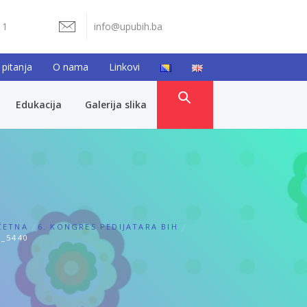
11
info@upubih.ba
 pitanja
O nama
Linkovi
Edukacija
Galerija slika
ČETNA
6. KONGRES PEDIJATARA BIH
_5440