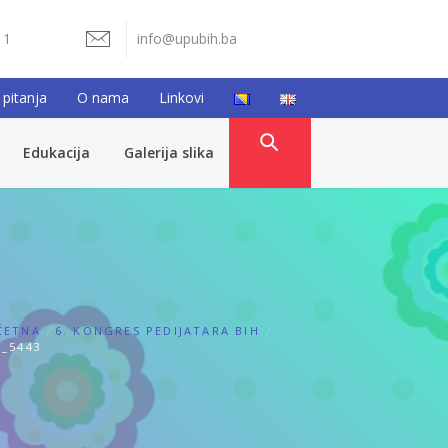
11
info@upubih.ba
 pitanja
O nama
Linkovi
Edukacija
Galerija slika
ČETNA
6. KONGRES PEDIJATARA BIH
_5443