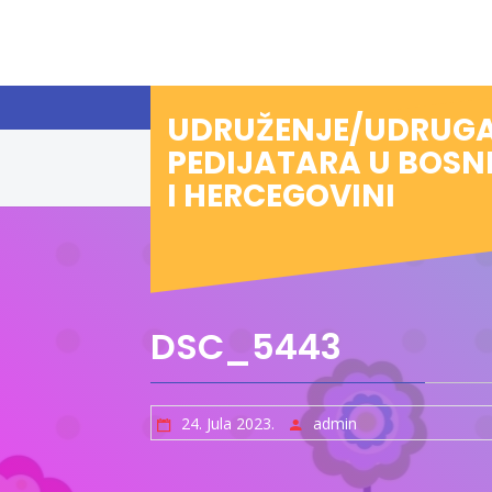
Preskoči
na
sadržaj
UDRUŽENJE/UDRUG
PEDIJATARA U BOSN
I HERCEGOVINI
DSC_5443
24. Jula 2023.
admin