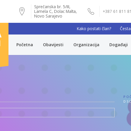
Sprečanska br. 5/III,
Lamela C, Dolac Malta,
+387 61 811 8
Novo Sarajevo
Kako postati član?
Česta
A
I
Početna
Obavijesti
Organizacija
Događaji
PO
DSC