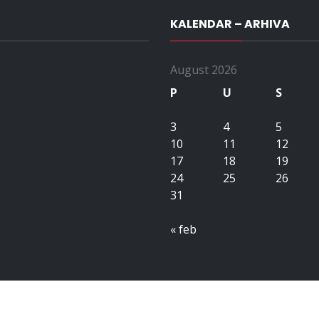
KALENDAR – ARHIVA
August 2026
P
U
S
3
4
5
10
11
12
17
18
19
24
25
26
31
« feb
Copyright All right reserved upubih.ba