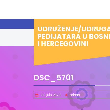
Preskoči
na
sadržaj
UDRUŽENJE/UDRUG
PEDIJATARA U BOSN
I HERCEGOVINI
DSC_5701
24. Jula 2023.
admin