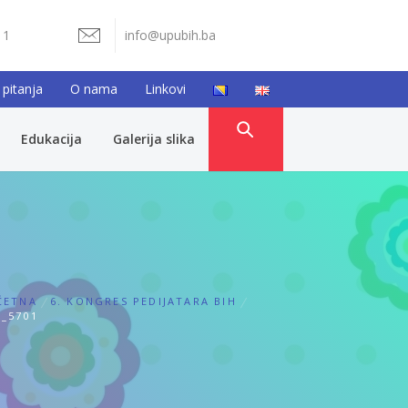
11
info@upubih.ba
 pitanja
O nama
Linkovi
Edukacija
Galerija slika
ČETNA
6. KONGRES PEDIJATARA BIH
_5701