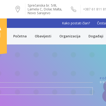
Sprečanska br. 5/III,
Lamela C, Dolac Malta,
+387 61 811 8
Novo Sarajevo
Kako postati član?
Česta
A
I
Početna
Obavijesti
Organizacija
Događaji
PO
DSC