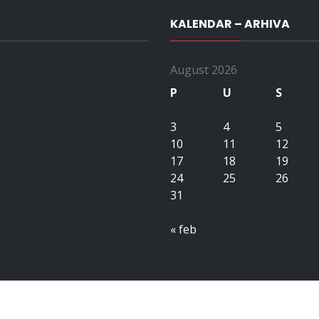
KALENDAR – ARHIVA
August 2026
P
U
S
3
4
5
10
11
12
17
18
19
24
25
26
31
« feb
Copyright All right reserved upubih.ba