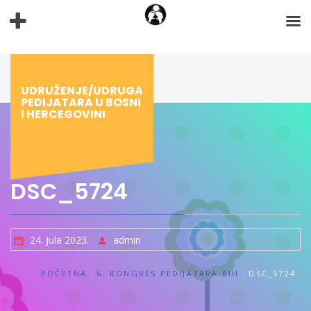
Preskoči
na
sadržaj
UDRUŽENJE/UDRUGA
PEDIJATARA U BOSNI
I HERCEGOVINI
DSC_5724
24. Jula 2023.
admin
POČETNA
6. KONGRES PEDIJATARA BIH
DSC_5724