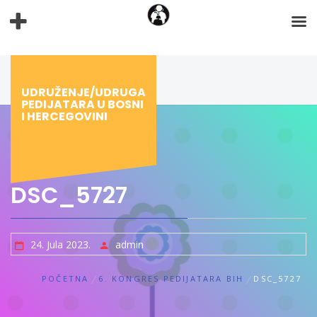
Preskoči
na
sadržaj
UDRUŽENJE/UDRUGA
PEDIJATARA U BOSNI
I HERCEGOVINI
DSC_5727
24. Jula 2023.
admin
POČETNA
6. KONGRES PEDIJATARA BIH
DSC_5727