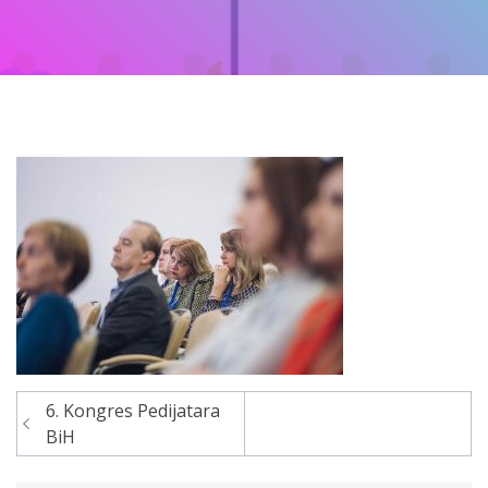
6. Kongres Pedijatara
Navigacija
BiH
članaka