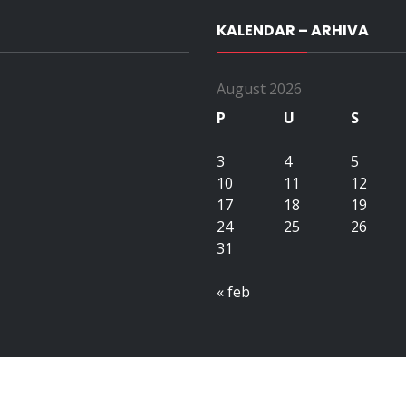
KALENDAR – ARHIVA
August 2026
P
U
S
3
4
5
10
11
12
17
18
19
24
25
26
31
« feb
Copyright All right reserved upubih.ba