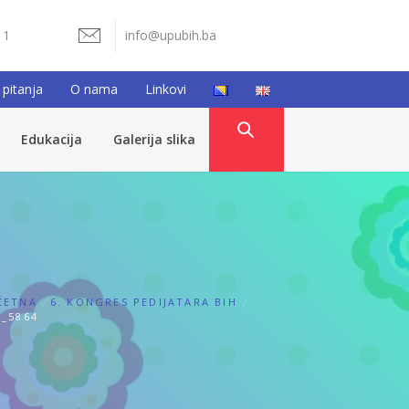
11
info@upubih.ba
 pitanja
O nama
Linkovi
Edukacija
Galerija slika
ČETNA
6. KONGRES PEDIJATARA BIH
_5864