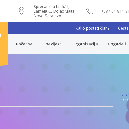
Sprečanska br. 5/III,
Lamela C, Dolac Malta,
+387 61 811 8
Novo Sarajevo
Kako postati član?
Česta
A
I
Početna
Obavijesti
Organizacija
Događaji
PO
DSC