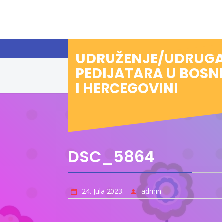
Preskoči
na
sadržaj
UDRUŽENJE/UDRUG
PEDIJATARA U BOSN
I HERCEGOVINI
DSC_5864
24. Jula 2023.
admin