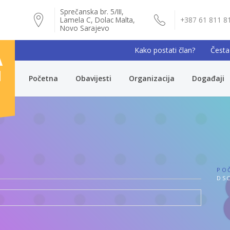
Sprečanska br. 5/III,
Lamela C, Dolac Malta,
+387 61 811 8
Novo Sarajevo
Kako postati član?
Česta
A
I
Početna
Obavijesti
Organizacija
Događaji
PO
DSC