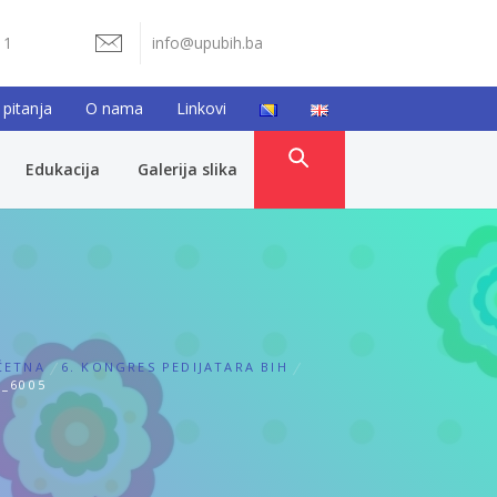
11
info@upubih.ba
 pitanja
O nama
Linkovi
Edukacija
Galerija slika
ČETNA
6. KONGRES PEDIJATARA BIH
_6005