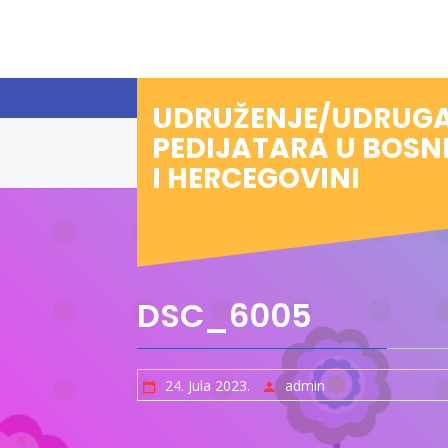
Preskoči
na
sadržaj
UDRUŽENJE/UDRUG
PEDIJATARA U BOSN
I HERCEGOVINI
DSC_6005
24. Jula 2023.
admin