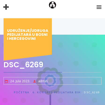
Preskoči
na
sadržaj
UDRUŽENJE/UDRUGA
PEDIJATARA U BOSNI
I HERCEGOVINI
DSC_6269
24. Jula 2023.
admin
POČETNA
6. KONGRES PEDIJATARA BIH
DSC_6269