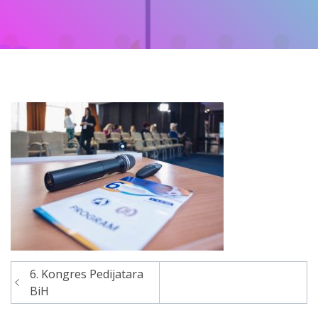
6. Kongres Pedijatara
Navigacija
BiH
članaka