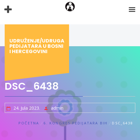
Preskoči
na
sadržaj
UDRUŽENJE/UDRUGA
PEDIJATARA U BOSNI
I HERCEGOVINI
DSC_6438
24. Jula 2023.
admin
POČETNA
6. KONGRES PEDIJATARA BIH
DSC_6438