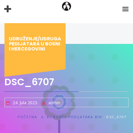
Preskoči
na
sadržaj
UDRUŽENJE/UDRUGA
PEDIJATARA U BOSNI
I HERCEGOVINI
DSC_6707
24. Jula 2023.
admin
POČETNA
6. KONGRES PEDIJATARA BIH
DSC_6707