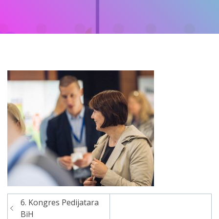
6. Kongres Pedijatara
Navigacija
BiH