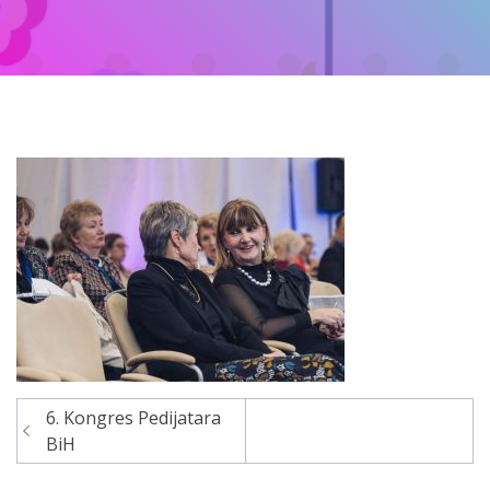
6. Kongres Pedijatara
Navigacija
BiH
članaka