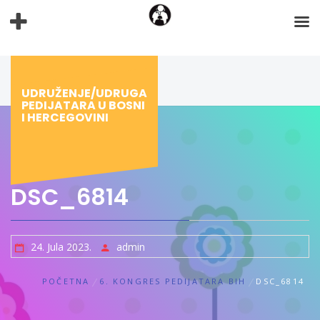
Preskoči
na
sadržaj
UDRUŽENJE/UDRUGA
PEDIJATARA U BOSNI
I HERCEGOVINI
DSC_6814
24. Jula 2023.
admin
POČETNA
6. KONGRES PEDIJATARA BIH
DSC_6814