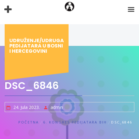
Preskoči
na
sadržaj
UDRUŽENJE/UDRUGA
PEDIJATARA U BOSNI
I HERCEGOVINI
DSC_6846
24. Jula 2023.
admin
POČETNA
6. KONGRES PEDIJATARA BIH
DSC_6846