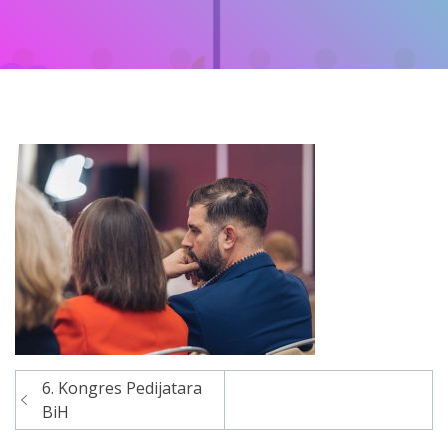
6. Kongres Pedijatara
Navigacija
BiH
članaka