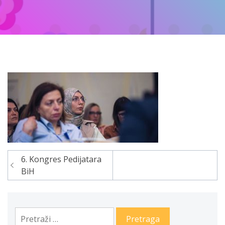
6. Kongres Pedijatara
Navigacija
BiH
članaka
Pretraga: