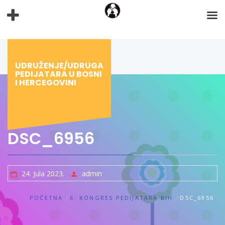
Preskoči
na
sadržaj
UDRUŽENJE/UDRUGA
PEDIJATARA U BOSNI
I HERCEGOVINI
DSC_6956
24. Jula 2023.
admin
POČETNA
6. KONGRES PEDIJATARA BIH
DSC_6956