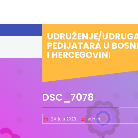
Preskoči
na
sadržaj
UDRUŽENJE/UDRUG
PEDIJATARA U BOSN
I HERCEGOVINI
DSC_7078
24. Jula 2023.
admin