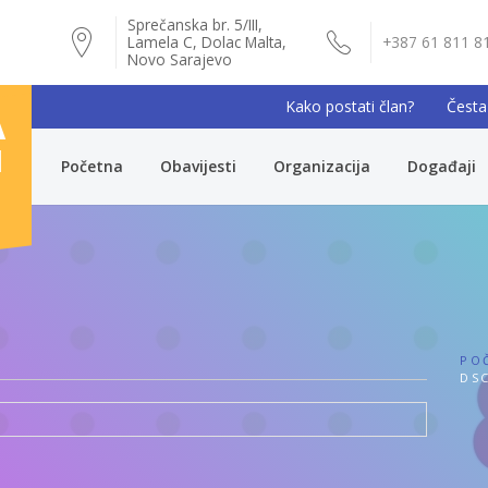
Sprečanska br. 5/III,
Lamela C, Dolac Malta,
+387 61 811 8
Novo Sarajevo
Kako postati član?
Česta
A
I
Početna
Obavijesti
Organizacija
Događaji
PO
DSC