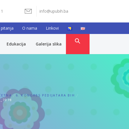
11
info@upubih.ba
 pitanja
O nama
Linkovi
Edukacija
Galerija slika
ČETNA
6. KONGRES PEDIJATARA BIH
_7078